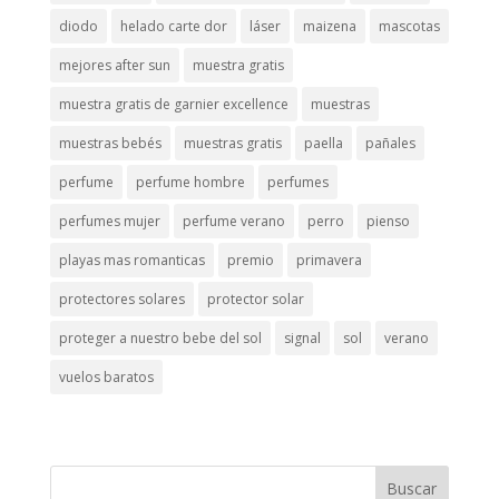
diodo
helado carte dor
láser
maizena
mascotas
mejores after sun
muestra gratis
muestra gratis de garnier excellence
muestras
muestras bebés
muestras gratis
paella
pañales
perfume
perfume hombre
perfumes
perfumes mujer
perfume verano
perro
pienso
playas mas romanticas
premio
primavera
protectores solares
protector solar
proteger a nuestro bebe del sol
signal
sol
verano
vuelos baratos