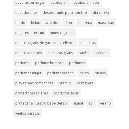
decoracion hogar
depilación
depilación láser
desodorante
desodorante para hombre
dia sin iva
diodo
helado carte dor
láser
maizena
mascotas
mejores after sun
muestra gratis
muestra gratis de garnier excellence
muestras
muestras bebés
muestras gratis
paella
pañales
perfume
perfume hombre
perfumes
perfumes mujer
perfume verano
perro
pienso
playas mas romanticas
premio
primavera
protectores solares
protector solar
proteger a nuestro bebe del sol
signal
sol
verano
vuelos baratos