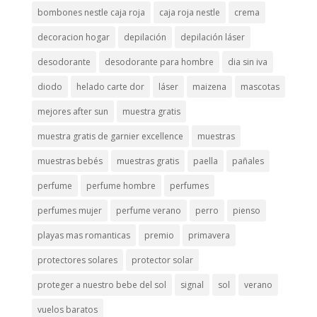
bombones nestle caja roja
caja roja nestle
crema
decoracion hogar
depilación
depilación láser
desodorante
desodorante para hombre
dia sin iva
diodo
helado carte dor
láser
maizena
mascotas
mejores after sun
muestra gratis
muestra gratis de garnier excellence
muestras
muestras bebés
muestras gratis
paella
pañales
perfume
perfume hombre
perfumes
perfumes mujer
perfume verano
perro
pienso
playas mas romanticas
premio
primavera
protectores solares
protector solar
proteger a nuestro bebe del sol
signal
sol
verano
vuelos baratos