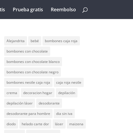
tis
Prueba gratis
Reembolso
Alejandrita
bebé
bombones caja roja
bombones con chocolate
bombones con chocolate blanco
bombones con chocolate negro
bombones nestle caja roja
caja roja nestle
crema
decoracion hogar
depilación
depilación láser
desodorante
desodorante para hombre
dia sin iva
diodo
helado carte dor
láser
maizena