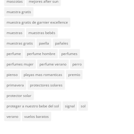
mascotas
mejores after sun
muestra gratis
muestra gratis de garnier excellence
muestras
muestras bebés
muestras gratis
paella
pañales
perfume
perfume hombre
perfumes
perfumes mujer
perfume verano
perro
pienso
playas mas romanticas
premio
primavera
protectores solares
protector solar
proteger a nuestro bebe del sol
signal
sol
verano
vuelos baratos