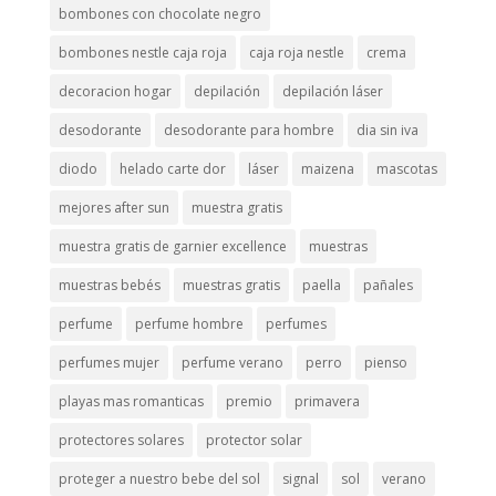
bombones con chocolate negro
bombones nestle caja roja
caja roja nestle
crema
decoracion hogar
depilación
depilación láser
desodorante
desodorante para hombre
dia sin iva
diodo
helado carte dor
láser
maizena
mascotas
mejores after sun
muestra gratis
muestra gratis de garnier excellence
muestras
muestras bebés
muestras gratis
paella
pañales
perfume
perfume hombre
perfumes
perfumes mujer
perfume verano
perro
pienso
playas mas romanticas
premio
primavera
protectores solares
protector solar
proteger a nuestro bebe del sol
signal
sol
verano