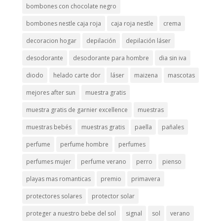
bombones con chocolate negro
bombones nestle caja roja
caja roja nestle
crema
decoracion hogar
depilación
depilación láser
desodorante
desodorante para hombre
dia sin iva
diodo
helado carte dor
láser
maizena
mascotas
mejores after sun
muestra gratis
muestra gratis de garnier excellence
muestras
muestras bebés
muestras gratis
paella
pañales
perfume
perfume hombre
perfumes
perfumes mujer
perfume verano
perro
pienso
playas mas romanticas
premio
primavera
protectores solares
protector solar
proteger a nuestro bebe del sol
signal
sol
verano