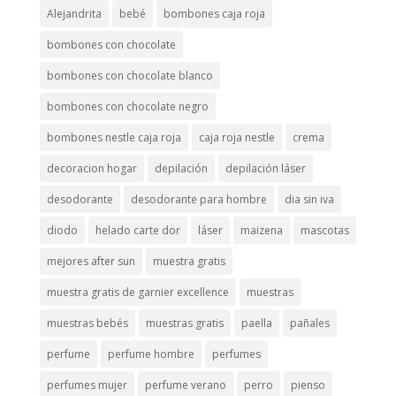
Alejandrita
bebé
bombones caja roja
bombones con chocolate
bombones con chocolate blanco
bombones con chocolate negro
bombones nestle caja roja
caja roja nestle
crema
decoracion hogar
depilación
depilación láser
desodorante
desodorante para hombre
dia sin iva
diodo
helado carte dor
láser
maizena
mascotas
mejores after sun
muestra gratis
muestra gratis de garnier excellence
muestras
muestras bebés
muestras gratis
paella
pañales
perfume
perfume hombre
perfumes
perfumes mujer
perfume verano
perro
pienso