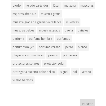
diodo
helado carte dor
láser
maizena
mascotas
mejores after sun
muestra gratis
muestra gratis de garnier excellence
muestras
muestras bebés
muestras gratis
paella
pañales
perfume
perfume hombre
perfumes
perfumes mujer
perfume verano
perro
pienso
playas mas romanticas
premio
primavera
protectores solares
protector solar
proteger a nuestro bebe del sol
signal
sol
verano
vuelos baratos