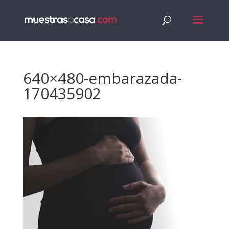
640×480-embarazada-
170435902