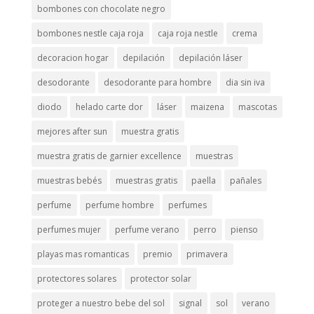
bombones con chocolate negro
bombones nestle caja roja
caja roja nestle
crema
decoracion hogar
depilación
depilación láser
desodorante
desodorante para hombre
dia sin iva
diodo
helado carte dor
láser
maizena
mascotas
mejores after sun
muestra gratis
muestra gratis de garnier excellence
muestras
muestras bebés
muestras gratis
paella
pañales
perfume
perfume hombre
perfumes
perfumes mujer
perfume verano
perro
pienso
playas mas romanticas
premio
primavera
protectores solares
protector solar
proteger a nuestro bebe del sol
signal
sol
verano