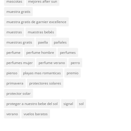
mascotas
mejores after sun
muestra gratis
muestra gratis de garnier excellence
muestras
muestras bebés
muestras gratis
paella
pañales
perfume
perfume hombre
perfumes
perfumes mujer
perfume verano
perro
pienso
playas mas romanticas
premio
primavera
protectores solares
protector solar
proteger a nuestro bebe del sol
signal
sol
verano
vuelos baratos