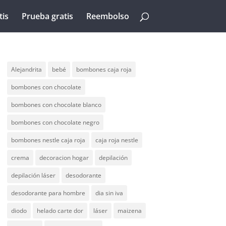
tis
Prueba gratis
Reembolso
Alejandrita
bebé
bombones caja roja
bombones con chocolate
bombones con chocolate blanco
bombones con chocolate negro
bombones nestle caja roja
caja roja nestle
crema
decoracion hogar
depilación
depilación láser
desodorante
desodorante para hombre
dia sin iva
diodo
helado carte dor
láser
maizena