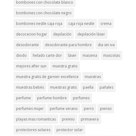
bombones con chocolate blanco
bombones con chocolate negro
bombones nestle caja roja
caja roja nestle
crema
decoracion hogar
depilación
depilación láser
desodorante
desodorante para hombre
dia sin iva
diodo
helado carte dor
láser
maizena
mascotas
mejores after sun
muestra gratis
muestra gratis de garnier excellence
muestras
muestras bebés
muestras gratis
paella
pañales
perfume
perfume hombre
perfumes
perfumes mujer
perfume verano
perro
pienso
playas mas romanticas
premio
primavera
protectores solares
protector solar