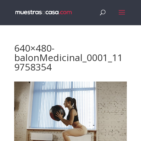
640×480-
balonMedicinal_0001_11
9758354